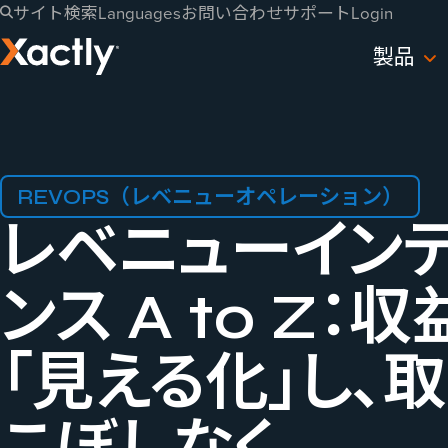
サイト検索
Languages
お問い合わせ
サポート
Login
製品
REVOPS（レベニューオペレーション）
レベニューイン
ンス A to Z：収
「見える​化」し、​取