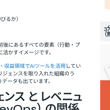
伸びるか）
3
（
前後にあるすべての要素（行動・プ
に活かすイメージです。
・収益領域でAIツールを活用
してい
リジェンスを取り入れた組織のう
うデータも出ています。
ンス と レベニュ
vOps） の関係