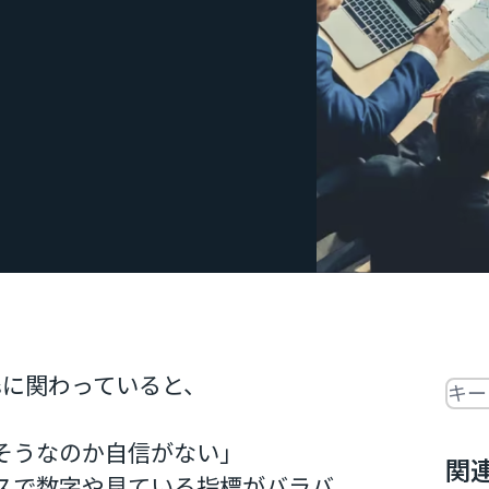
sに関わっていると、
Full
そうなのか自信がない」
関
スで数字や見ている指標がバラバ