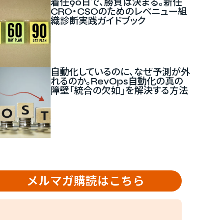
着任90日で、勝負は決まる。新任
CRO・CSOのためのレベニュー組
織診断実践ガイドブック
新しいタブで開く
自動化しているのに、なぜ予測が外
れるのか。RevOps自動化の真の
障壁「統合の欠如」を解決する方法
新しいタブで開く
メルマガ購読はこちら