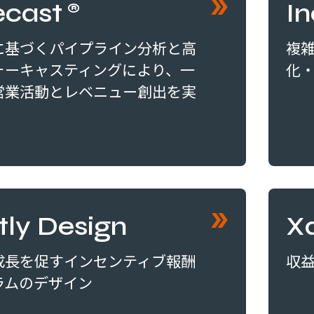
ecast®
I
に基づくパイプライン分析と高
複
ォーキャスティングにより、一
化
営業活動とレベニュー創出を実
tly Design
Xa
成長を促すインセンティブ報酬
収
ラムのデザイン
新