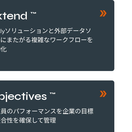
xtend™
ctlyソリューションと外部データソ
スにまたがる複雑なワークフローを
動化
bjectives™
業員のパフォーマンスを企業の目標
整合性を確保して管理