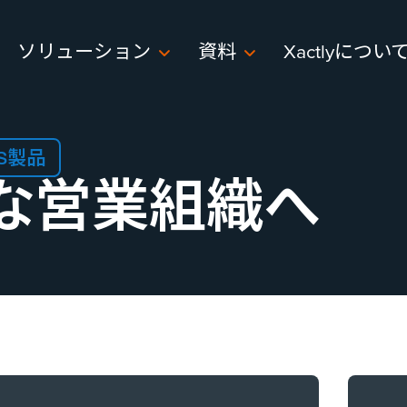
ソリューション
資料
Xactlyについ
AS製品
トな​営業組織へ