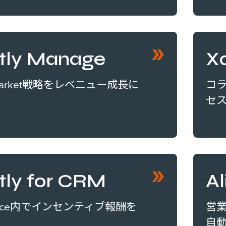
tly Manage
Xa
-Market戦略をレベニュー成長に
コ
セス
tly for CRM
A
sforce内でインセンティブ報酬を
営
自