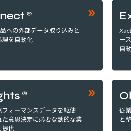
nect®
E
ly製品への外部データ取り込みと
Xa
処理を自動化
ー
自
ights®
O
パフォーマンスデータを駆使
従
れた意思決定に必要な動的な業
と
を提供