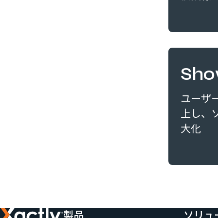
Sh
ユーザ
上し、
大化
製品
ソリュ