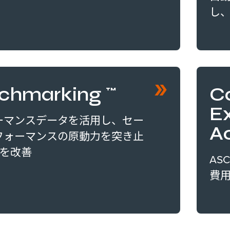
し
chmarking™
C
E
ーマンスデータを活用し、セー
A
フォーマンスの原動力を突き止
Iを改善
AS
費