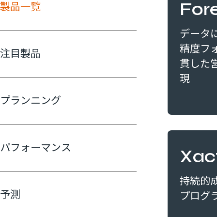
For
製品一覧
データ
精度フ
注目製品
貫した
現
プランニング
パフォーマンス
Xac
持続的
予測
プログ