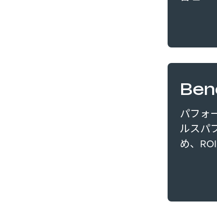
Ben
パフォ
ルスパ
め、RO