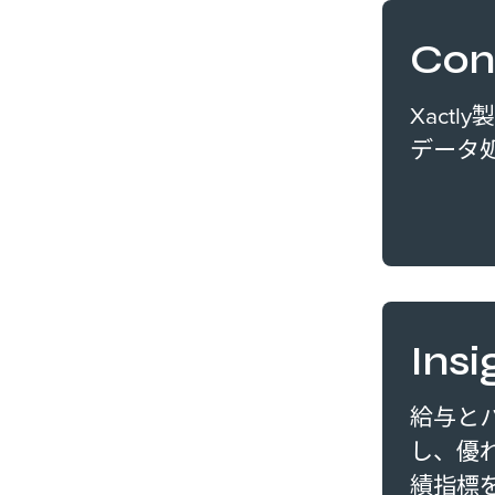
Con
Xact
データ
Ins
給与と
し、優
績指標