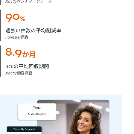
Xactlyベンチマークデータ
90
%
過払い件数の平均削減率
Forrester調査
8.9
か月
ROIの平均回収期間
Xactly顧客調査