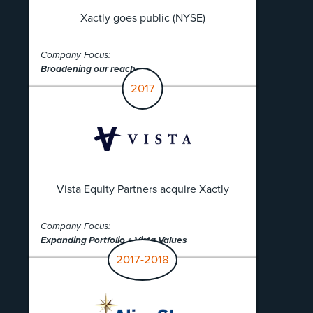
Xactly goes public (NYSE)
Company Focus:
Broadening our reach
2017
Vista Equity Partners acquire Xactly
Company Focus:
Expanding Portfolio + Vista Values
2017-2018