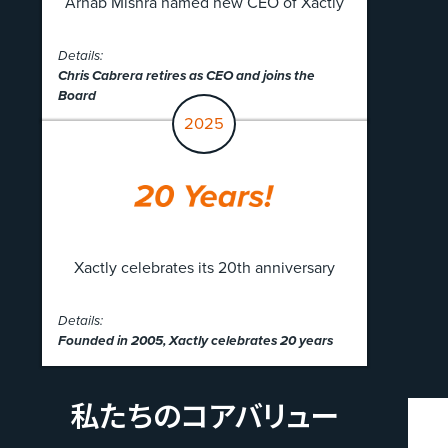
Arnab Mishra named new CEO of Xactly
Details:
Chris Cabrera retires as CEO and joins the
Board
2025
Xactly celebrates its 20th anniversary
Details:
Founded in 2005, Xactly celebrates 20 years
私たちの​コアバリュー