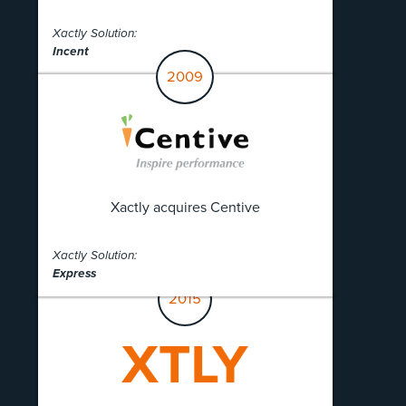
Xactly Solution:
Incent
2009
Xactly acquires Centive
Xactly Solution:
Express
2015