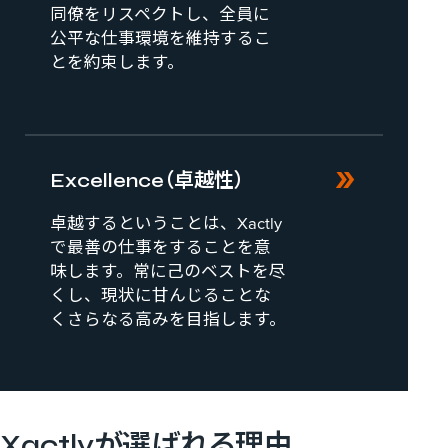
同僚をリスペクトし、全員に
公平な仕事環境を維持するこ
とを約束します。
新しいタブで開く
Excellence（卓越性）
卓越するということは、Xactly
で最善の仕事をすることを意
味します。常に己のベストを尽
くし、現状に甘んじることな
くさらなる高みを目指します。
Xactlyが​選ばれる​理由