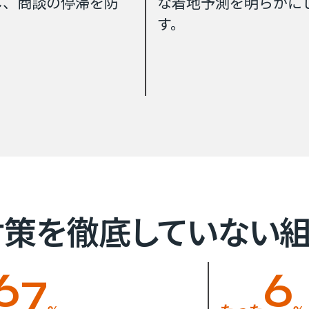
し、商談の停滞を防
な着地予測を明らかに
す。
策を​徹底していない​組
67
6