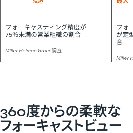
%超
最大
フォーキャスティング精度が
フォ
75％未満の営業組織の割合
が定
合
Miller Heiman Group調査
Miller
360度からの​柔軟な​
フォーキャストビュー