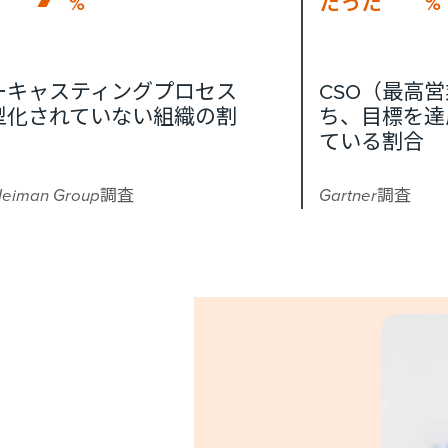
%
たった
%
ーキャスティングプロセス
CSO（最高
型化されていない組織の割
ち、目標を達
ている割合
 Heiman Group調査
Gartner調査