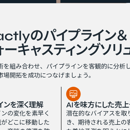
actlyの​パイプライン＆
ォーキャスティングソリ
技術を組み合わせ、パイプラインを客観的に分析
市場開拓を成功につなげましょう。
ンを​深く​理解
AIを​味方に​した売
インの変化を素早く
潜在的なバイアスを取
談がどこに移動した
き、期待される売上の