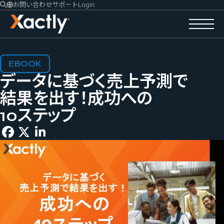
お問い合わせ
サポート
Login
EBOOK
データに​基づく​売上予測で​
結果を​出す！​成功への​
10ステップ