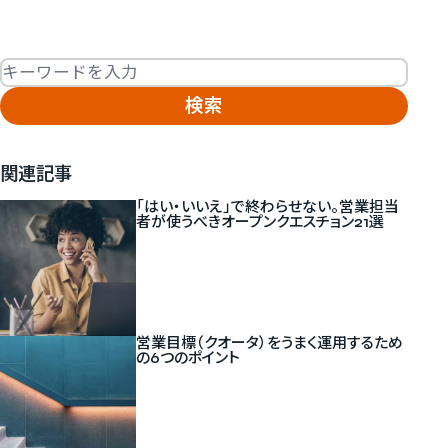
Fulltext search
関連記事
「はい・いいえ」で終わらせない。営業担当
者が使うべきオープンクエスチョン21選
新しいタブで開く
営業目標（クオータ）をうまく運用するため
の6つのポイント
新しいタブで開く