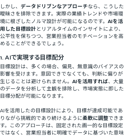
しかし、
データドリブンなアプローチ
なら、こうした
曖昧さを排除できます。実際の業績トレンドや市場環
境に根ざしたノルマ設計が可能になるのです。
AIを活
用した目標設計
とリアルタイムのインサイトにより、
公平性を保ちつつ、営業担当者のモチベーションを高
めることができるでしょう。
1. AIで実現する目標配分
目標設計は、多くの場合、偏見、無意識のバイアスの
影響を受けます。意図できでなくても、判断に偏りが
生じることは避けられません。
AIを活用すれば
、大量
のデータを分析して主観を排除し、市場実態に即した
目標分配が可能になります。
AIを活用したの目標設計により、目標が達成可能であ
りながら挑戦的であり続けるように
柔軟に調整
できま
す。このアプローチは、固定された画一的な目標設定
ではなく、営業担当者に明確でデータに基づいた意味