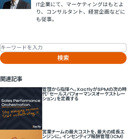
IT企業にて、マーケティングはもとよ
り、コンサルタント、経営企画などに
も従事。
Fulltext search
関連記事
管理から指揮へ。XactlyがSPMの次の時
代「セールスパフォーマンスオーケストレー
ション」を定義する
営業チームの最大コストを、最大の成長エ
ンジンに。 インセンティブ報酬管理（ICM）