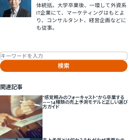
体統括。大学卒業後、一環して外資系
IT企業にて、マーケティングはもとよ
り、コンサルタント、経営企画などに
も従事。
Fulltext search
関連記事
"感覚頼みのフォーキャスト"から卒業する
——14種類の売上予測モデルと正しい選び
方ガイド
新しいタブで開く