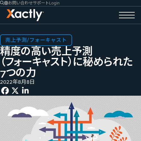
お問い合わせ
サポート
Login
売上予測/フォーキャスト
精度の​高い売上予測​
（フォーキャスト）に​秘められた​
7つの​力
2022年8月8日